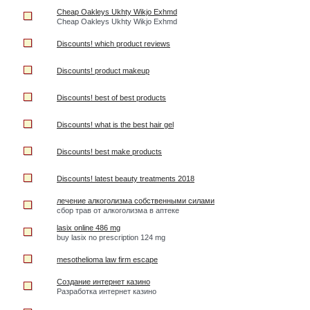
Cheap Oakleys Ukhty Wikjo Exhmd
Cheap Oakleys Ukhty Wikjo Exhmd
Discounts! which product reviews
Discounts! product makeup
Discounts! best of best products
Discounts! what is the best hair gel
Discounts! best make products
Discounts! latest beauty treatments 2018
лечение алкоголизма собственными силами
сбор трав от алкоголизма в аптеке
lasix online 486 mg
buy lasix no prescription 124 mg
mesothelioma law firm escape
Создание интернет казино
Разработка интернет казино