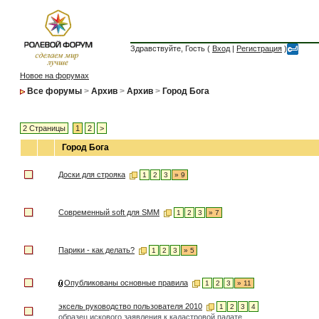
Здравствуйте, Гость (
Вход
|
Регистрация
)
Новое на форумах
Все форумы
>
Архив
>
Архив
>
Город Бога
2 Страницы
1
2
>
Город Бога
Доски для строяка
1
2
3
» 9
Современный soft для SMM
1
2
3
» 7
Парики - как делать?
1
2
3
» 5
Опубликованы основные правила
1
2
3
» 11
эксель руководство пользователя 2010
1
2
3
4
образец искового заявления к кадастровой палате