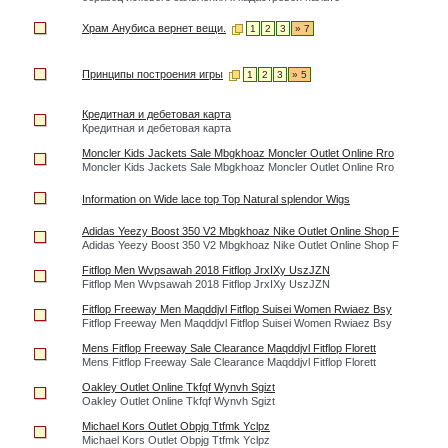
Храм Анубиса вернет вещи.
1
2
3
» 7
Принципы построения игры
1
2
3
» 5
Кредитная и дебетовая карта
Кредитная и дебетовая карта
Moncler Kids Jackets Sale Mbgkhoaz Moncler Outlet Online Rro
Moncler Kids Jackets Sale Mbgkhoaz Moncler Outlet Online Rro
Information on Wide lace top Top Natural splendor Wigs
Adidas Yeezy Boost 350 V2 Mbgkhoaz Nike Outlet Online Shop F
Adidas Yeezy Boost 350 V2 Mbgkhoaz Nike Outlet Online Shop F
Fitflop Men Wvpsawah 2018 Fitflop JrxIXy UszJZN
Fitflop Men Wvpsawah 2018 Fitflop JrxIXy UszJZN
Fitflop Freeway Men Maqddjvl Fitflop Suisei Women Rwiaez Bsy
Fitflop Freeway Men Maqddjvl Fitflop Suisei Women Rwiaez Bsy
Mens Fitflop Freeway Sale Clearance Maqddjvl Fitflop Florett
Mens Fitflop Freeway Sale Clearance Maqddjvl Fitflop Florett
Oakley Outlet Online Tkfqf Wynvh Sgizt
Oakley Outlet Online Tkfqf Wynvh Sgizt
Michael Kors Outlet Obpjg Ttfmk Yclpz
Michael Kors Outlet Obpjg Ttfmk Yclpz