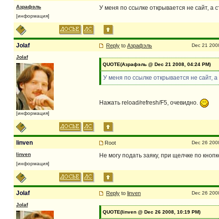
Азрафэль
У меня по ссылке открывается не сайт, а с
[информация]
Jolaf
Reply
to
Азрафэль
Dec 21 200
Jolaf
QUOTE(Азрафэль @ Dec 21 2008, 04:24 PM)
У меня по ссылке открывается не сайт, а
Нажать reload/refresh/F5, очевидно.
[информация]
linven
Root
Dec 26 200
linven
Не могу подать заяку, при щелчке по кнопк
[информация]
Jolaf
Reply
to
linven
Dec 26 200
Jolaf
QUOTE(linven @ Dec 26 2008, 10:19 PM)