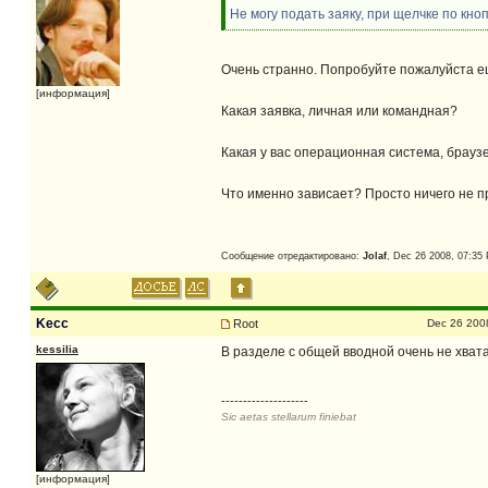
Не могу подать заяку, при щелчке по кноп
Очень странно. Попробуйте пожалуйста е
[информация]
Какая заявка, личная или командная?
Какая у вас операционная система, браузе
Что именно зависает? Просто ничего не пр
Сообщение отредактировано:
Jolaf
, Dec 26 2008, 07:35
Kecc
Root
Dec 26 200
kessilia
В разделе с общей вводной очень не хвата
--------------------
Sic aetas stellarum finiebat
[информация]