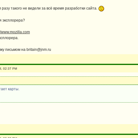
 разу такого не видели за всё время разработки сайта.
я эксплорера?
://www.mozilla.com
ксплорера.
ку письмом на britain@jnm.ru
8, 02:37 PM
тает карты.