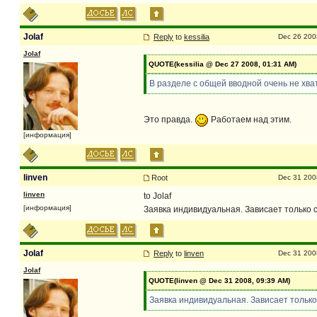
Jolaf
Reply
to
kessilia
Dec 26 200
Jolaf
QUOTE(kessilia @ Dec 27 2008, 01:31 AM)
В разделе с общей вводной очень не хва
Это правда.
Работаем над этим.
[информация]
linven
Root
Dec 31 200
linven
to Jolaf
[информация]
Заявка индивидуальная. Зависает только с
Jolaf
Reply
to
linven
Dec 31 200
Jolaf
QUOTE(linven @ Dec 31 2008, 09:39 AM)
Заявка индивидуальная. Зависает только