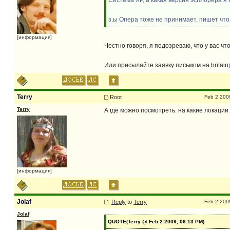
Cистема ХР, а какая версия эсплорера я 
з.ы Опера тоже не принимает, пишет что
[информация]
Честно говоря, я подозреваю, что у вас ч
Или присылайте заявку письмом на britai
Terry
Root
Feb 2 200
Terry
А где можно посмотреть. на какие локации
[информация]
Jolaf
Reply
to
Terry
Feb 2 200
Jolaf
QUOTE(Terry @ Feb 2 2009, 06:13 PM)