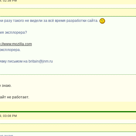
9, 02:38 PM
и разу такого не видели за всё время разработки сайта.
сия эксплорера?
p://www.mozilla.com
 эксплорера.
вку письмом на britain@jnm.ru
е знаю.
айт не работает.
9, 03:08 PM