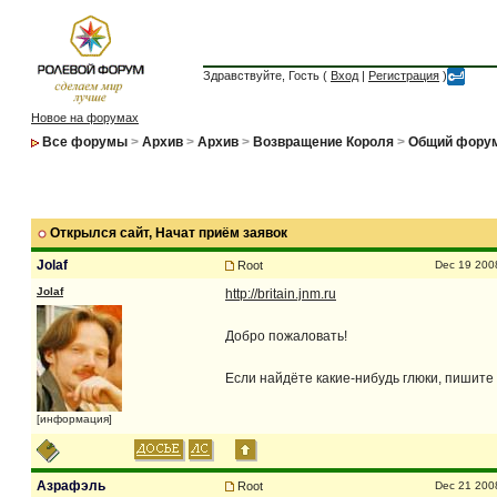
Здравствуйте, Гость (
Вход
|
Регистрация
)
Новое на форумах
Все форумы
>
Архив
>
Архив
>
Возвращение Короля
>
Общий форум
Открылся сайт
, Начат приём заявок
Jolaf
Root
Dec 19 200
Jolaf
http://britain.jnm.ru
Добро пожаловать!
Если найдёте какие-нибудь глюки, пишите
[информация]
Азрафэль
Root
Dec 21 200