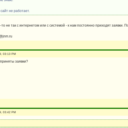
не знаю.
 сайт не работает.
то-то не так с интернетом или с системой - к нам постоянно приходят заявки.
n@jnm.ru
9, 03:13 PM
 приняты заявки?
9, 03:42 PM