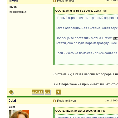
linven
Reply
to
Jolaf
Jan 2 200
linven
QUOTE(Jolaf @ Dec 31 2008, 01:43 PM)
[информация]
Чёрный экран - очень странный эффект, н
Какая операционная система, какая вер
Попробуйте поставить Mozilla Firefox:
htt
Кстати, она по куче параметров удобнее
Если ничего не поможет - присылайте зая
Cистема ХР, а какая версия эсплорера я н
з.ы Опера тоже не принимает, пишет что с
Jolaf
Reply
to
linven
Jan 2 200
Jolaf
QUOTE(linven @ Jan 2 2009, 05:38 PM)