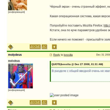
Чёрный экран - очень странный эффект, ни
[информация]
Какая операционная система, какая верси
Попробуйте поставить Mozilla Firefox:
http
Кстати, она по куче параметров удобнее э
Если ничего не поможет - присылайте заяв
molydeus
Reply
to
kessilia
Dec 31 200
molydeus
QUOTE(kessilia @ Dec 27 2008, 01:31 AM)
В разделе с общей вводной очень не хва
[информация]