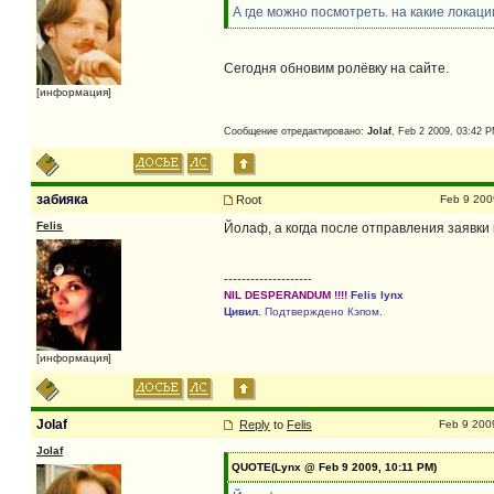
А где можно посмотреть. на какие локац
Сегодня обновим ролёвку на сайте.
[информация]
Сообщение отредактировано:
Jolaf
, Feb 2 2009, 03:42 
забияка
Root
Feb 9 200
Felis
Йолаф, а когда после отправления заявки 
--------------------
NIL DESPERANDUM !!!!
Felis lynx
Цивил.
Подтверждено Кэпом.
[информация]
Jolaf
Reply
to
Felis
Feb 9 200
Jolaf
QUOTE(Lynx @ Feb 9 2009, 10:11 PM)