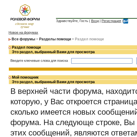
Здравствуйте, Гость (
Вход
|
Регистрация
)
Новое на форумах
Все форумы
>
Разделы помощи
> Раздел помощи
Раздел помощи
Это раздел, выбранный Вами для просмотра
Введите ключевые слова для поиска
Мой помощник
Это раздел, выбранный Вами для просмотра
В верхней части форума, находит
которую, у Вас откроется страниц
сколько имеется новых сообщени
форума. На следующе строке, Вы 
этих сообщений, являются ответа