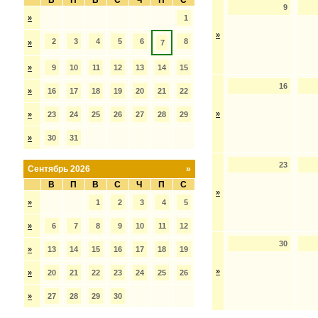
В
П
В
С
Ч
П
С
9
»
1
»
2
3
4
5
6
8
»
7
»
9
10
11
12
13
14
15
16
»
16
17
18
19
20
21
22
»
»
23
24
25
26
27
28
29
»
30
31
23
Сентябрь 2026
»
В
П
В
С
Ч
П
С
»
»
1
2
3
4
5
»
6
7
8
9
10
11
12
30
»
13
14
15
16
17
18
19
»
»
20
21
22
23
24
25
26
»
27
28
29
30