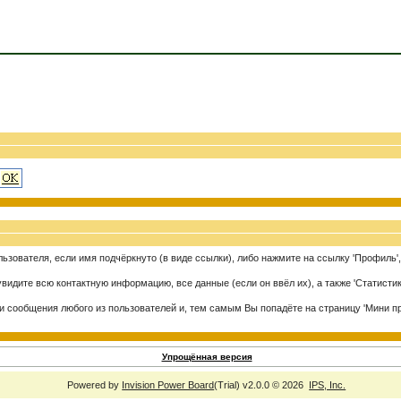
ьзователя, если имя подчёркнуто (в виде ссылки), либо нажмите на ссылку 'Профиль
видите всю контактную информацию, все данные (если он ввёл их), а также 'Статисти
и сообщения любого из пользователей и, тем самым Вы попадёте на страницу 'Мини п
Упрощённая версия
Powered by
Invision Power Board
(Trial) v2.0.0 © 2026
IPS, Inc.