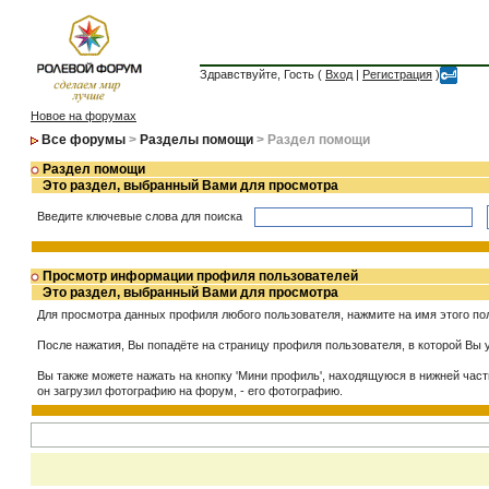
Здравствуйте, Гость (
Вход
|
Регистрация
)
Новое на форумах
Все форумы
>
Разделы помощи
> Раздел помощи
Раздел помощи
Это раздел, выбранный Вами для просмотра
Введите ключевые слова для поиска
Просмотр информации профиля пользователей
Это раздел, выбранный Вами для просмотра
Для просмотра данных профиля любого пользователя, нажмите на имя этого пол
После нажатия, Вы попадёте на страницу профиля пользователя, в которой Вы у
Вы также можете нажать на кнопку 'Мини профиль', находящуюся в нижней част
он загрузил фотографию на форум, - его фотографию.