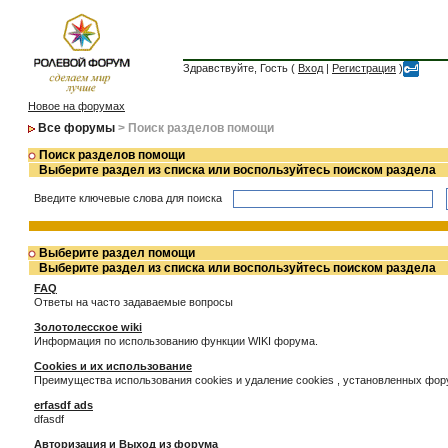
Здравствуйте, Гость (
Вход
|
Регистрация
)
Новое на форумах
Все форумы
> Поиск разделов помощи
Поиск разделов помощи
Выберите раздел из списка или воспользуйтесь поиском раздела
Введите ключевые слова для поиска
Выберите раздел помощи
Выберите раздел из списка или воспользуйтесь поиском раздела
FAQ
Ответы на часто задаваемые вопросы
Золотолесское wiki
Информация по использованию функции WIKI форума.
Cookies и их использование
Преимущества использования cookies и удаление cookies , установленных фо
erfasdf ads
dfasdf
Авторизация и Выход из форума