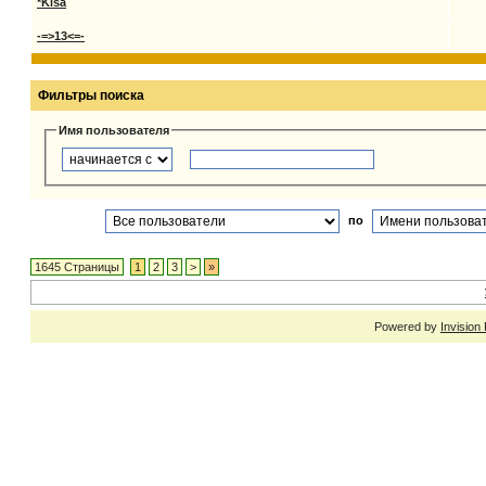
*Kisa
-=>13<=-
Фильтры поиска
Имя пользователя
по
1645 Страницы
1
2
3
>
»
Powered by
Invision