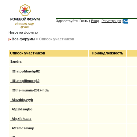
Здравствуйте, Гость (
Вход
|
Регистрация
)
Новое на форумах
Все форумы
> Список участников
Список участников
Принадлежность
$andra
!!!!!atopfilmehp82
!!!!!atopfilmexg62
!!!!the-mumia-2017-hda
!A!czddqayyb
!A!pzldsagbo
!A!qzfdhaatz
!A!tzmdzavmp