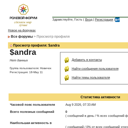
Здравствуйте, Гость (
Вход
|
Регистрация
)
Новое на форумах
Все форумы
> Просмотр профиля
Просмотр профиля: $andra
$andra
Добавить в контакты
Нет данных
Группа пользователя: Новичок
Найти сообщения пользователя
Регистрация: 18-May 11
Найти темы пользователя
Статистика активности
Часовой пояс пользователя
Aug 9 2026, 07:33 AM
Всего полезных сообщений
0
( сообщений в день / % всех сообщений ф
Наибольшая активность в
( сообщений / 0% от всех сообщений этого