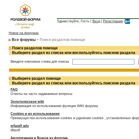
Здравствуйте, Гость (
Вход
|
Регистрация
)
Новое на форумах
Все форумы
> Поиск разделов помощи
Поиск разделов помощи
Выберите раздел из списка или воспользуйтесь поиском раздела
Введите ключевые слова для поиска
Выберите раздел помощи
Выберите раздел из списка или воспользуйтесь поиском раздела
FAQ
Ответы на часто задаваемые вопросы
Золотолесское wiki
Информация по использованию функции WIKI форума.
Cookies и их использование
Преимущества использования cookies и удаление cookies , установленных фо
erfasdf ads
dfasdf
Авторизация и Выход из форума