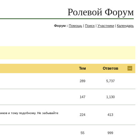
Ролевой Форум
Форум :
Помощь
|
Поиск
|
Участники
|
Календарь
Тем
Ответов
289
5,737
147
1,130
ников и тому подобному. Не забывайте
224
413
55
999