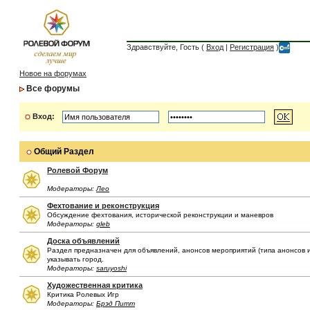
Здравствуйте, Гость (
Вход
|
Регистрация
)
Новое на форумах
Все форумы
Вход:
Общий Раздел
Ролевой Форум
Модераторы:
Лео
Фехтование и реконструкция
Обсуждение фехтования, исторической реконструкции и маневров
Модераторы:
gleb
Доска объявлений
Раздел предназначен для объявлений, анонсов мероприятий (типа анонсов иг
указывать город.
Модераторы:
saruyoshi
Художественная критика
Критика Ролевых Игр
Модераторы:
Брэд Питт