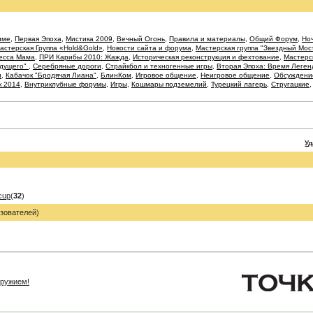
име
,
Первая Эпоха
,
Мистика 2009
,
Вечный Огонь
,
Правила и материалы
,
Общий Форум
,
Ноч
астерская Группа «Hold&Gold»
,
Новости сайта и форума
,
Мастерская группа "Звездный Мос
есса Мама
,
ПРИ Карибы 2010: Жажда
,
Историческая реконструкция и фехтование
,
Мастерс
удущего"
,
Серебряные дороги
,
Страйкбол и техногенные игры
,
Вторая Эпоха: Время Леген
и
,
Кабачок "Бродячая Лиана"
,
БлинКом
,
Игровое общение
,
Неигровое общение
,
Обсуждение
к 2014
,
Внутриклубные форумы
,
Игры
,
Кошмары подземелий
,
Турецкий лагерь
,
Стругацкие
У
cup
(
32
)
зователей)