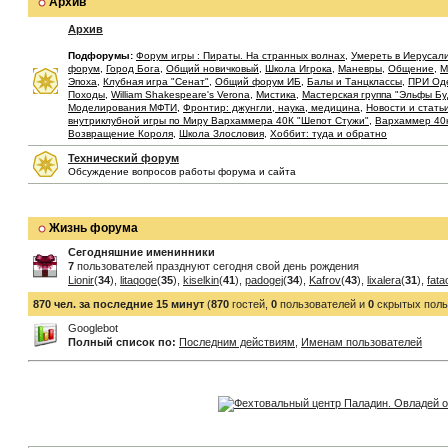
Архив
Архив
Подфорумы:
Форум игры : Пираты. На странных волнах
,
Умереть в Иерусал
форум
,
Город Бога
,
Общий новичковый
,
Школа Игрока
,
Маневры
,
Общение
,
М
Эпоха
,
Клубная игра "Сенат"
,
Общий форум ИБ
,
Балы и Танцклассы
,
ПРИ Од
Походы
,
William Shakespeare's Verona
,
Мистика
,
Мастерская группа "Эльфы Б
Моделирования МФТИ
,
Фронтир: джунгли, наука, медицина
,
Новости и стать
внутриклубной игры по Миру Вархаммера 40К "Шепот Стужи"
,
Вархаммер 40
Возвращение Короля
,
Школа Злословия
,
Хоббит: туда и обратно
Технический форум
Обсуждение вопросов работы форума и сайта
Жизнь форума
Сегодняшние именинники
7
пользователей празднуют сегодня свой день рождения
Lionir
(
34
),
litaqoge
(
35
),
kiselkin
(
41
),
padogej
(
34
),
Kafrov
(
43
),
lixalera
(
31
),
fata
870 чел. за последние 15 минут
(
870
гостей,
0
пользователей и
0
скрытых поль
Googlebot
Полный список по:
Последним действиям
,
Именам пользователей