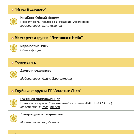
"Игры Будущего"
КомКон: Общий форум
Новости организаторов и общение участников
Модераторы:
marti
,
Львенок
Мастерская группа "Лестница в Небо"
Игра-поэма 1905
Общий форум
Форумы игр
Долго и счастливо
Модераторы:
Крайк
,
Sare
,
Lenoran
Клубные форумы ТК "Золотые Леса"
Гостиная приключенцев
Словески и игры по "настольным" системам (D&D, GURPS, etc).
Модераторы:
Raila
,
therien
Литературное творчество
Модераторы:
yuri
,
Zmeisss