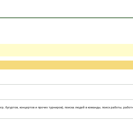
р, бугуртов, концертов и прочих турниров), поиска людей в команды, поиск работы, работ