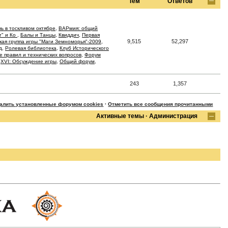
Тем
Ответов
ь в тоскливом октябре
,
ВАРмия: общий
т" и Ко
,
Балы и Танцы
,
Квиддич
,
Первая
9,515
52,297
кая группа игры "Маги Земноморья"-2009
,
д
,
Ролевая библиотека
,
Клуб Исторического
 правил и технических вопросов
,
Форум
,
XVI: Обсуждение игры
,
Общий форум
,
243
1,357
далить установленные форумом cookies
·
Отметить все сообщения прочитанными
Активные темы
·
Администрация