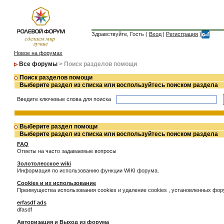
Здравствуйте, Гость (
Вход
|
Регистрация
)
Новое на форумах
Все форумы
> Поиск разделов помощи
Поиск разделов помощи
Выберите раздел из списка или воспользуйтесь поиском раздела
Введите ключевые слова для поиска
Выберите раздел помощи
Выберите раздел из списка или воспользуйтесь поиском раздела
FAQ
Ответы на часто задаваемые вопросы
Золотолесское wiki
Информация по использованию функции WIKI форума.
Cookies и их использование
Преимущества использования cookies и удаление cookies , установленных фо
erfasdf ads
dfasdf
Авторизация и Выход из форума