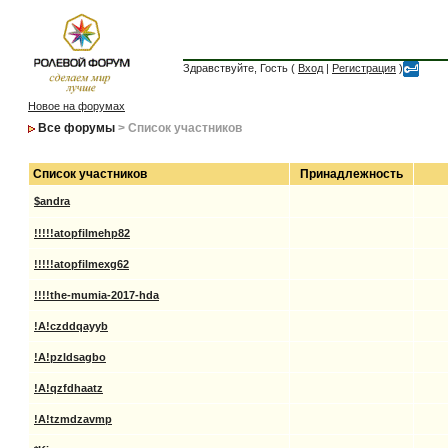
Здравствуйте, Гость (
Вход
|
Регистрация
)
Новое на форумах
Все форумы
> Список участников
Список участников
Принадлежность
$andra
!!!!!atopfilmehp82
!!!!!atopfilmexg62
!!!!the-mumia-2017-hda
!A!czddqayyb
!A!pzldsagbo
!A!qzfdhaatz
!A!tzmdzavmp