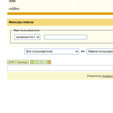
*Kisa
-=>13<=-
Фильтры поиска
Имя пользователя
по
1645 Страницы
1
2
3
>
»
Powered by
Invision