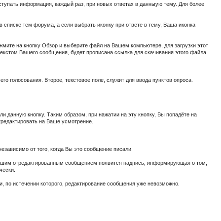
оступать информация, каждый раз, при новых ответах в данныую тему. Для более
 списке тем форума, а если выбрать иконку при ответе в тему, Ваша иконка
ите на кнопку Обзор и выберите файл на Вашем компьютере, для загрузки этот
 текстом Вашего сообщения, будет прописана ссылка для скачивания этого файла.
го голосования. Второе, текстовое поле, служит для ввода пунктов опроса.
ли данную кнопку. Таким образом, при нажатии на эту кнопку, Вы попадёте на
отредактировать на Ваше усмотрение.
езависимо от того, когда Вы это сообщение писали.
д Вашим отредактированным сообщением появится надпись, информирующая о том,
ически.
, по истечении которого, редактирование сообщения уже невозможно.