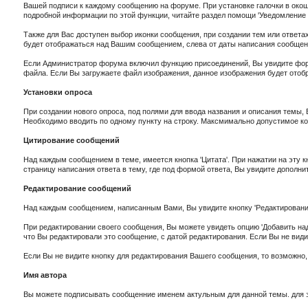
Вашей подписи к каждому сообщению на форуме. При установке галочки в окошке
подробной информации по этой функции, читайте раздел помощи 'Уведомление н
Также для Вас доступен выбор иконки сообщения, при создании тем или ответах
будет отображаться над Вашим сообщением, слева от даты написания сообще
Если Администратор форума включил функцию присоединений, Вы увидите форм
файла. Если Вы загружаете файл изображения, данное изображения будет отобр
Установки опроса
При создании нового опроса, под полями для ввода названия и описания темы, 
Необходимо вводить по одному пункту на строку. Максмимально допустимое кол
Цитирование сообщений
Над каждым сообщением в теме, имеется кнопка 'Цитата'. При нажатии на эту к
страницу написания ответа в тему, где под формой ответа, Вы увидите дополн
Редактирование сообщений
Над каждым сообщением, написанным Вами, Вы увидите кнопку 'Редактирование'
При редактировании своего сообщения, Вы можете увидеть опцию 'Добавить на
что Вы редактировали это сообщение, с датой редактирования. Если Вы не вид
Если Вы не видите кнопку для редактирования Вашего сообщения, то возможно
Имя автора
Вы можете подписывать сообщенние именем актульным для данной темы. для э