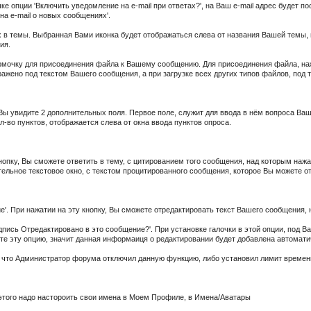
 опции 'Включить уведомление на e-mail при ответах?', на Ваш e-mail адрес будет п
а e-mail о новых сообщениях'.
 в темы. Выбранная Вами иконка будет отображаться слева от названия Вашей темы, в
ния.
очку для присоединения файла к Вашему сообщению. Для присоединения файла, нажм
ажено под текстом Вашего сообщения, а при загрузке всех других типов файлов, под
Вы увидите 2 дополнительных поля. Первое поле, служит для ввода в нём вопроса Ваше
-во пунктов, отображается слева от окна ввода пунктов опроса.
нопку, Вы сможете ответить в тему, с цитированием того сообщения, над которым нажа
ительное текстовое окно, с текстом процитированного сообщения, которое Вы можете 
. При нажатии на эту кнопку, Вы сможете отредактировать текст Вашего сообщения, н
дпись Отредактировано в это сообщение?'. При установке галочки в этой опции, по
ите эту опцию, значит данная информаиця о редактировании будет добавлена автомат
, что Администратор форума отключил данную функцию, либо установил лимит времени
того надо настороить свои имена в Моем Профиле, в Имена/Аватары