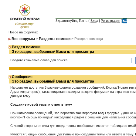
Здравствуйте, Гость (
Вход
|
Регистрация
)
Новое на форумах
Все форумы
>
Разделы помощи
> Раздел помощи
Раздел помощи
Это раздел, выбранный Вами для просмотра
Введите ключевые слова для поиска
Сообщения
Это раздел, выбранный Вами для просмотра
На форуме доступны 3 разные формы создания сообщений. Кнопка 'Новая тема'
Администратором), также видимая в каждом разделе форума и на странице тем,
данную тему.
Создание новой темы и ответ в тему
При написании сообщений, Вас вероятно заинтересуют Коды форума. Данные к
кнопкой 'Помощь по кодам', находящася рядом с окошком для написания сооб
С левой стороны от окна для воода текста сообщения, имеется таблица со смай
Имеются 3 опции сообщения, доступные при создании темы или ответе в тему. 