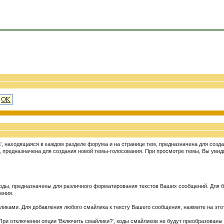
, находящаяся в каждом разделе форума и на странице тем, предназначена для созда
 предназначена для создания новой темы-голосования. При просмотре темы, Вы увиди
оды, предназначены для различного форматирования текстов Ваших сообщений. Для 
щения.
ликами. Для добавления любого смайлика к тексту Вашего сообщения, нажмите на этот
При отключении опции 'Включить смайлики?', коды смайликов не будут преобразованы 