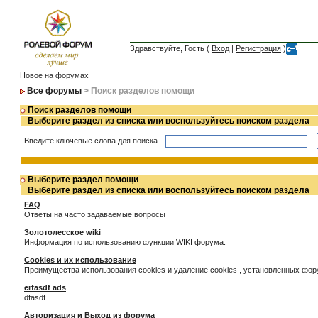
Здравствуйте, Гость (
Вход
|
Регистрация
)
Новое на форумах
Все форумы
> Поиск разделов помощи
Поиск разделов помощи
Выберите раздел из списка или воспользуйтесь поиском раздела
Введите ключевые слова для поиска
Выберите раздел помощи
Выберите раздел из списка или воспользуйтесь поиском раздела
FAQ
Ответы на часто задаваемые вопросы
Золотолесское wiki
Информация по использованию функции WIKI форума.
Cookies и их использование
Преимущества использования cookies и удаление cookies , установленных фо
erfasdf ads
dfasdf
Авторизация и Выход из форума