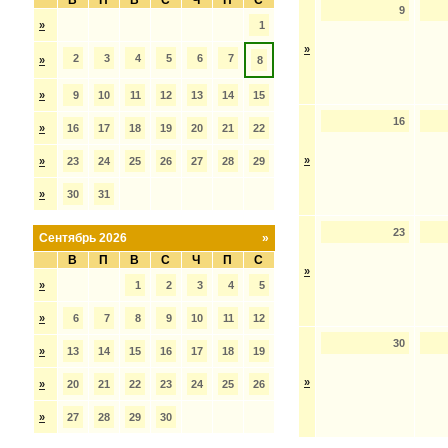
В
П
В
С
Ч
П
С
9
»
1
»
2
3
4
5
6
7
»
8
»
9
10
11
12
13
14
15
16
»
16
17
18
19
20
21
22
»
»
23
24
25
26
27
28
29
»
30
31
23
Сентябрь 2026
»
В
П
В
С
Ч
П
С
»
»
1
2
3
4
5
»
6
7
8
9
10
11
12
30
»
13
14
15
16
17
18
19
»
»
20
21
22
23
24
25
26
»
27
28
29
30