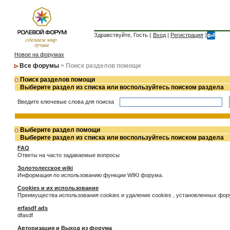
Здравствуйте, Гость (
Вход
|
Регистрация
)
Новое на форумах
Все форумы
> Поиск разделов помощи
Поиск разделов помощи
Выберите раздел из списка или воспользуйтесь поиском раздела
Введите ключевые слова для поиска
Выберите раздел помощи
Выберите раздел из списка или воспользуйтесь поиском раздела
FAQ
Ответы на часто задаваемые вопросы
Золотолесское wiki
Информация по использованию функции WIKI форума.
Cookies и их использование
Преимущества использования cookies и удаление cookies , установленных фо
erfasdf ads
dfasdf
Авторизация и Выход из форума