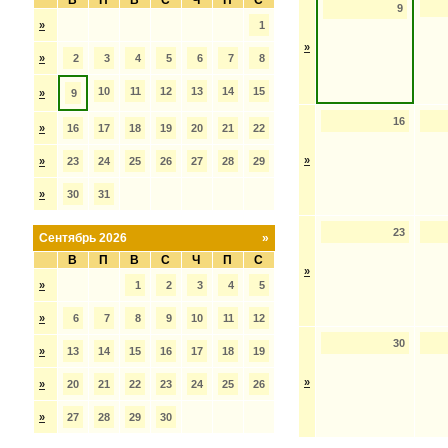
В
П
В
С
Ч
П
С
9
»
1
»
»
2
3
4
5
6
7
8
10
11
12
13
14
15
»
9
16
»
16
17
18
19
20
21
22
»
»
23
24
25
26
27
28
29
»
30
31
23
Сентябрь 2026
»
В
П
В
С
Ч
П
С
»
»
1
2
3
4
5
»
6
7
8
9
10
11
12
30
»
13
14
15
16
17
18
19
»
»
20
21
22
23
24
25
26
»
27
28
29
30