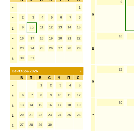
В
П
В
С
Ч
П
С
9
»
1
»
»
2
3
4
5
6
7
8
9
11
12
13
14
15
»
10
16
»
16
17
18
19
20
21
22
»
»
23
24
25
26
27
28
29
»
30
31
23
Сентябрь 2026
»
В
П
В
С
Ч
П
С
»
»
1
2
3
4
5
»
6
7
8
9
10
11
12
30
»
13
14
15
16
17
18
19
»
»
20
21
22
23
24
25
26
»
27
28
29
30