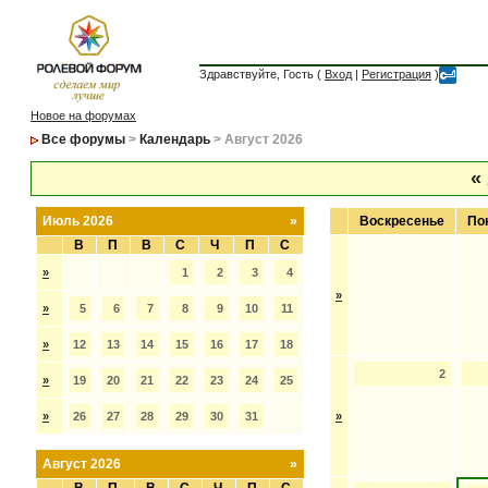
Здравствуйте, Гость (
Вход
|
Регистрация
)
Новое на форумах
Все форумы
>
Календарь
> Август 2026
«
Июль 2026
»
Воскресенье
По
В
П
В
С
Ч
П
С
»
1
2
3
4
»
»
5
6
7
8
9
10
11
»
12
13
14
15
16
17
18
2
»
19
20
21
22
23
24
25
»
26
27
28
29
30
31
»
Август 2026
»