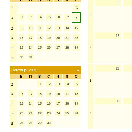
В
П
В
С
Ч
П
С
9
»
1
»
2
3
4
5
6
7
»
8
»
9
10
11
12
13
14
15
16
»
16
17
18
19
20
21
22
»
»
23
24
25
26
27
28
29
»
30
31
23
Сентябрь 2026
»
В
П
В
С
Ч
П
С
»
»
1
2
3
4
5
»
6
7
8
9
10
11
12
30
»
13
14
15
16
17
18
19
»
»
20
21
22
23
24
25
26
»
27
28
29
30