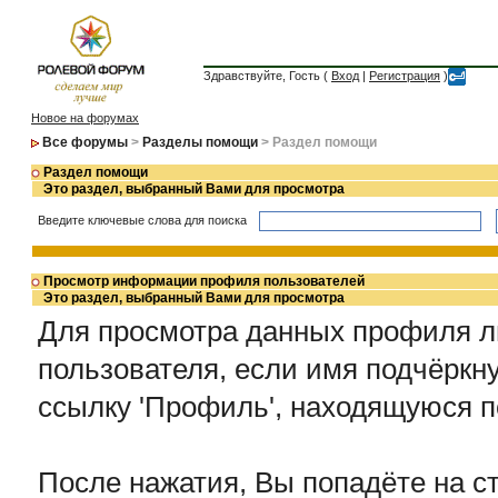
Здравствуйте, Гость (
Вход
|
Регистрация
)
Новое на форумах
Все форумы
>
Разделы помощи
> Раздел помощи
Раздел помощи
Это раздел, выбранный Вами для просмотра
Введите ключевые слова для поиска
Просмотр информации профиля пользователей
Это раздел, выбранный Вами для просмотра
Для просмотра данных профиля лю
пользователя, если имя подчёркну
ссылку 'Профиль', находящуюся п
После нажатия, Вы попадёте на с