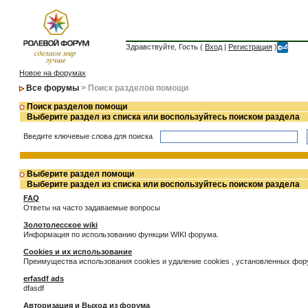
Здравствуйте, Гость (
Вход
|
Регистрация
)
Новое на форумах
Все форумы
> Поиск разделов помощи
Поиск разделов помощи
Выберите раздел из списка или воспользуйтесь поиском раздела
Введите ключевые слова для поиска
Выберите раздел помощи
Выберите раздел из списка или воспользуйтесь поиском раздела
FAQ
Ответы на часто задаваемые вопросы
Золотолесское wiki
Информация по использованию функции WIKI форума.
Cookies и их использование
Преимущества использования cookies и удаление cookies , установленных фо
erfasdf ads
dfasdf
Авторизация и Выход из форума