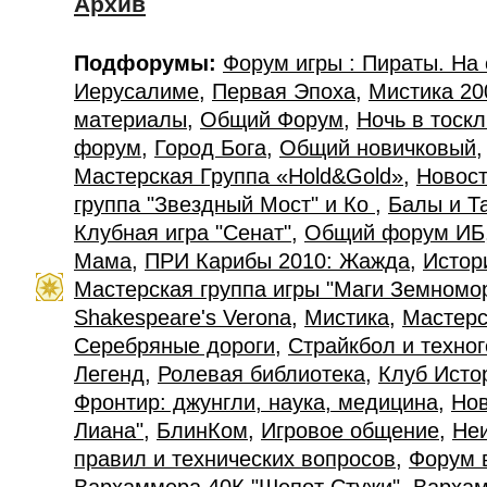
Архив
Подфорумы:
Форум игры : Пираты. На
Иерусалиме
,
Первая Эпоха
,
Мистика 20
материалы
,
Общий Форум
,
Ночь в тоск
форум
,
Город Бога
,
Общий новичковый
Мастерская Группа «Hold&Gold»
,
Новост
группа "Звездный Мост" и Ко
,
Балы и Т
Клубная игра "Сенат"
,
Общий форум ИБ
Мама
,
ПРИ Карибы 2010: Жажда
,
Истор
Мастерская группа игры "Маги Земномо
Shakespeare's Verona
,
Мистика
,
Мастерс
Серебряные дороги
,
Страйкбол и техно
Легенд
,
Ролевая библиотека
,
Клуб Исто
Фронтир: джунгли, наука, медицина
,
Нов
Лиана"
,
БлинКом
,
Игровое общение
,
Не
правил и технических вопросов
,
Форум 