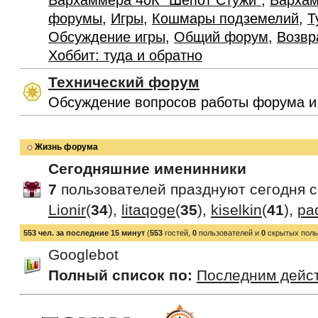
Вархаммера 40К "Шепот Стужи"
,
Вархам
форумы
,
Игры
,
Кошмары подземелий
,
Т
Обсуждение игры
,
Общий форум
,
Возвр
Хоббит: туда и обратно
Технический форум
Обсуждение вопросов работы форума и
Жизнь форума
Сегодняшние именинники
7
пользователей празднуют сегодня 
Lionir
(
34
),
litaqoge
(
35
),
kiselkin
(
41
),
pa
553 чел. за последние 15 минут
(
553
гостей,
0
пользователей и
0
скрытых поль
Googlebot
Полный список по:
Последним дейс