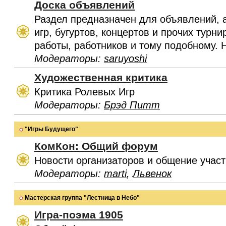
Доска объявлений
Раздел предназначен для объявлений, 
игр, бугуртов, концертов и прочих турн
работы, работников и тому подобному. 
Модераторы:
saruyoshi
Художественная критика
Критика Ролевых Игр
Модераторы:
Брэд Питт
"Игры Будущего"
КомКон: Общий форум
Новости организаторов и общение учас
Модераторы:
marti
,
Львенок
Мастерская группа "Лестница в Небо"
Игра-поэма 1905