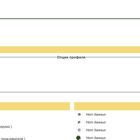
Опции профиля
Ф
Нет данных
И
Нет данных
орума )
О
Нет данных
Нет данных
 пользователя )