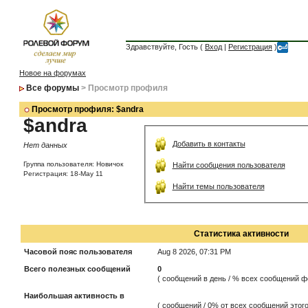
Здравствуйте, Гость (
Вход
|
Регистрация
)
Новое на форумах
Все форумы
> Просмотр профиля
Просмотр профиля: $andra
$andra
Добавить в контакты
Нет данных
Группа пользователя: Новичок
Найти сообщения пользователя
Регистрация: 18-May 11
Найти темы пользователя
Статистика активности
Часовой пояс пользователя
Aug 8 2026, 07:31 PM
Всего полезных сообщений
0
( сообщений в день / % всех сообщений ф
Наибольшая активность в
( сообщений / 0% от всех сообщений этого