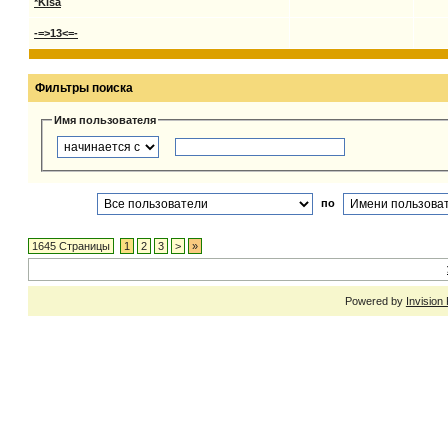
*Kisa
-=>13<=-
Фильтры поиска
Имя пользователя
по
1645 Страницы
1
2
3
>
»
Powered by
Invision