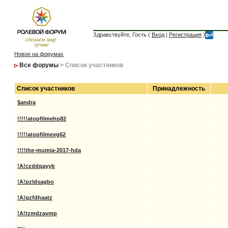
Здравствуйте, Гость (
Вход
|
Регистрация
)
Новое на форумах
Все форумы
> Список участников
Список участников
Принадлежность
$andra
!!!!!atopfilmehp82
!!!!!atopfilmexg62
!!!!the-mumia-2017-hda
!A!czddqayyb
!A!pzldsagbo
!A!qzfdhaatz
!A!tzmdzavmp