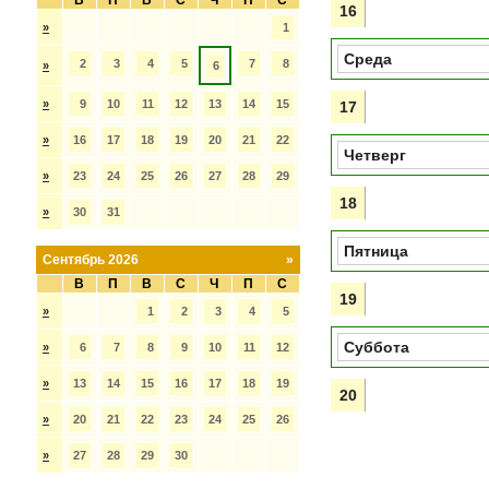
В
П
В
С
Ч
П
С
16
»
1
Среда
2
3
4
5
7
8
»
6
»
9
10
11
12
13
14
15
17
»
16
17
18
19
20
21
22
Четверг
»
23
24
25
26
27
28
29
18
»
30
31
Пятница
Сентябрь 2026
»
В
П
В
С
Ч
П
С
19
»
1
2
3
4
5
Суббота
»
6
7
8
9
10
11
12
»
13
14
15
16
17
18
19
20
»
20
21
22
23
24
25
26
»
27
28
29
30