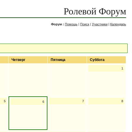
Ролевой Форум
Форум :
Помощь
|
Поиск
|
Участники
|
Календарь
Четверг
Пятница
Суббота
1
5
7
8
6