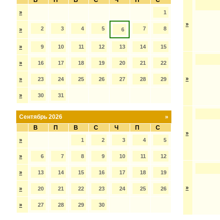
В
П
В
С
Ч
П
С
»
1
»
2
3
4
5
7
8
»
6
»
9
10
11
12
13
14
15
»
16
17
18
19
20
21
22
»
»
23
24
25
26
27
28
29
»
30
31
Сентябрь 2026
»
В
П
В
С
Ч
П
С
»
»
1
2
3
4
5
»
6
7
8
9
10
11
12
»
13
14
15
16
17
18
19
»
»
20
21
22
23
24
25
26
»
27
28
29
30