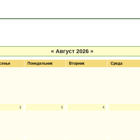
«
Август 2026
»
сенье
Понедельник
Вторник
Среда
2
3
4