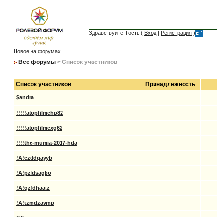
Здравствуйте, Гость (
Вход
|
Регистрация
)
Новое на форумах
Все форумы
> Список участников
Список участников
Принадлежность
$andra
!!!!!atopfilmehp82
!!!!!atopfilmexg62
!!!!the-mumia-2017-hda
!A!czddqayyb
!A!pzldsagbo
!A!qzfdhaatz
!A!tzmdzavmp