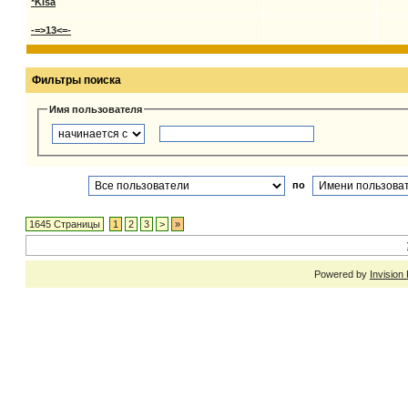
*Kisa
-=>13<=-
Фильтры поиска
Имя пользователя
по
1645 Страницы
1
2
3
>
»
Powered by
Invision