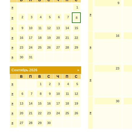
В
П
В
С
Ч
П
С
9
»
1
»
2
3
4
5
6
7
»
8
»
9
10
11
12
13
14
15
16
»
16
17
18
19
20
21
22
»
»
23
24
25
26
27
28
29
»
30
31
23
Сентябрь 2026
»
В
П
В
С
Ч
П
С
»
»
1
2
3
4
5
»
6
7
8
9
10
11
12
30
»
13
14
15
16
17
18
19
»
»
20
21
22
23
24
25
26
»
27
28
29
30