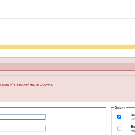
истрация' в верхней части форума.
Опции
За
Не
Во
Не