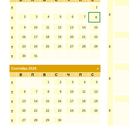
В
П
В
С
Ч
П
С
»
1
»
2
3
4
5
6
7
»
8
»
9
10
11
12
13
14
15
»
16
17
18
19
20
21
22
»
»
23
24
25
26
27
28
29
»
30
31
Сентябрь 2026
»
В
П
В
С
Ч
П
С
»
»
1
2
3
4
5
»
6
7
8
9
10
11
12
»
13
14
15
16
17
18
19
»
»
20
21
22
23
24
25
26
»
27
28
29
30