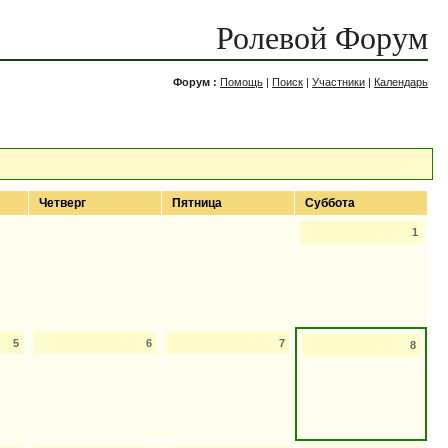
Ролевой Форум
Форум :
Помощь
|
Поиск
|
Участники
|
Календарь
Четверг
Пятница
Суббота
1
5
6
7
8