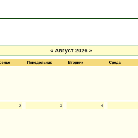
«
Август 2026
»
сенье
Понедельник
Вторник
Среда
2
3
4