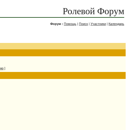
Ролевой Форум
Форум :
Помощь
|
Поиск
|
Участники
|
Календарь
нию
]