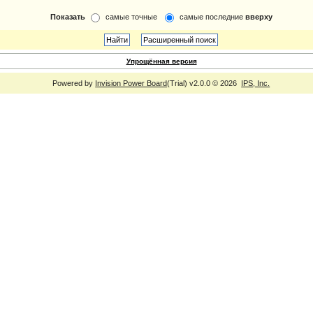
Показать
самые точные
самые последние
вверху
Упрощённая версия
Powered by
Invision Power Board
(Trial) v2.0.0 © 2026
IPS, Inc.