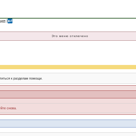
ация
)
Это меню отключено
титься к разделам помощи.
йте снова.