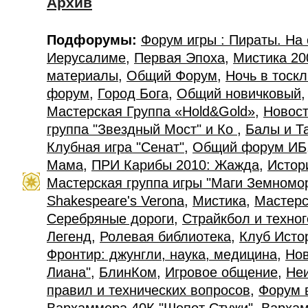
Архив
Подфорумы:
Форум игры : Пираты. На
Иерусалиме
,
Первая Эпоха
,
Мистика 20
материалы
,
Общий Форум
,
Ночь в тоск
форум
,
Город Бога
,
Общий новичковый
Мастерская Группа «Hold&Gold»
,
Новост
группа "Звездный Мост" и Ко
,
Балы и Т
Клубная игра "Сенат"
,
Общий форум ИБ
Мама
,
ПРИ Карибы 2010: Жажда
,
Истор
Мастерская группа игры "Маги Земномо
Shakespeare's Verona
,
Мистика
,
Мастерс
Серебряные дороги
,
Страйкбол и техно
Легенд
,
Ролевая библиотека
,
Клуб Исто
Фронтир: джунгли, наука, медицина
,
Нов
Лиана"
,
БлинКом
,
Игровое общение
,
Не
правил и технических вопросов
,
Форум 