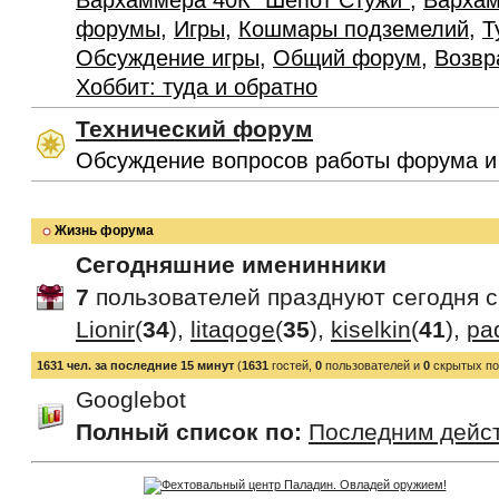
Вархаммера 40К "Шепот Стужи"
,
Вархам
форумы
,
Игры
,
Кошмары подземелий
,
Т
Обсуждение игры
,
Общий форум
,
Возвр
Хоббит: туда и обратно
Технический форум
Обсуждение вопросов работы форума и
Жизнь форума
Сегодняшние именинники
7
пользователей празднуют сегодня 
Lionir
(
34
),
litaqoge
(
35
),
kiselkin
(
41
),
pa
1631 чел. за последние 15 минут
(
1631
гостей,
0
пользователей и
0
скрытых по
Googlebot
Полный список по:
Последним дейс