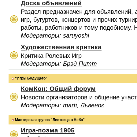
Доска объявлений
Раздел предназначен для объявлений, 
игр, бугуртов, концертов и прочих турн
работы, работников и тому подобному. 
Модераторы:
saruyoshi
Художественная критика
Критика Ролевых Игр
Модераторы:
Брэд Питт
"Игры Будущего"
КомКон: Общий форум
Новости организаторов и общение учас
Модераторы:
marti
,
Львенок
Мастерская группа "Лестница в Небо"
Игра-поэма 1905