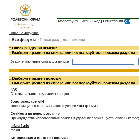
Здравствуйте, Гость (
Вход
|
Регистрация
)
Новое на форумах
Все форумы
> Поиск разделов помощи
Поиск разделов помощи
Выберите раздел из списка или воспользуйтесь поиском раздела
Введите ключевые слова для поиска
Выберите раздел помощи
Выберите раздел из списка или воспользуйтесь поиском раздела
FAQ
Ответы на часто задаваемые вопросы
Золотолесское wiki
Информация по использованию функции WIKI форума.
Cookies и их использование
Преимущества использования cookies и удаление cookies , установленных фо
erfasdf ads
dfasdf
Авторизация и Выход из форума