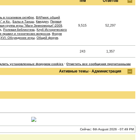
Тем
Ответов
ь в тоскливом октябре
,
ВАРмия: общий
т" и Ко
,
Балы и Танцы
,
Квиддич
,
Первая
9,515
52,297
кая группа игры "Маги Земноморья"-2009
,
д
,
Ролевая библиотека
,
Клуб Исторического
 правил и технических вопросов
,
Форум
,
XVI: Обсуждение игры
,
Общий форум
,
243
1,357
далить установленные форумом cookies
·
Отметить все сообщения прочитанными
Активные темы
·
Администрация
Сейчас: 6th August 2026 - 07:49 PM