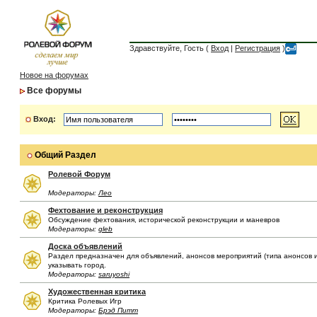
Здравствуйте, Гость (
Вход
|
Регистрация
)
Новое на форумах
Все форумы
Вход:
Общий Раздел
Ролевой Форум
Модераторы:
Лео
Фехтование и реконструкция
Обсуждение фехтования, исторической реконструкции и маневров
Модераторы:
gleb
Доска объявлений
Раздел предназначен для объявлений, анонсов мероприятий (типа анонсов иг
указывать город.
Модераторы:
saruyoshi
Художественная критика
Критика Ролевых Игр
Модераторы:
Брэд Питт