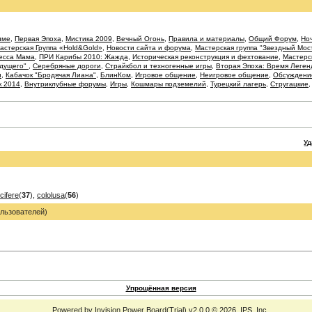
име
,
Первая Эпоха
,
Мистика 2009
,
Вечный Огонь
,
Правила и материалы
,
Общий Форум
,
Ноч
астерская Группа «Hold&Gold»
,
Новости сайта и форума
,
Мастерская группа "Звездный Мос
есса Мама
,
ПРИ Карибы 2010: Жажда
,
Историческая реконструкция и фехтование
,
Мастерс
удущего"
,
Серебряные дороги
,
Страйкбол и техногенные игры
,
Вторая Эпоха: Время Леген
и
,
Кабачок "Бродячая Лиана"
,
БлинКом
,
Игровое общение
,
Неигровое общение
,
Обсуждение
к 2014
,
Внутриклубные форумы
,
Игры
,
Кошмары подземелий
,
Турецкий лагерь
,
Стругацкие
У
cifere
(
37
),
cololusa
(
56
)
льзователей)
Упрощённая версия
Powered by
Invision Power Board
(Trial) v2.0.0 © 2026
IPS, Inc.