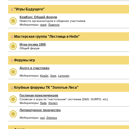
"Игры Будущего"
КомКон: Общий форум
Новости организаторов и общение участников
Модераторы:
marti
,
Львенок
Мастерская группа "Лестница в Небо"
Игра-поэма 1905
Общий форум
Форумы игр
Долго и счастливо
Модераторы:
Крайк
,
Sare
,
Lenoran
Клубные форумы ТК "Золотые Леса"
Гостиная приключенцев
Словески и игры по "настольным" системам (D&D, GURPS, etc).
Модераторы:
Raila
,
therien
Литературное творчество
Модераторы:
yuri
,
Zmeisss