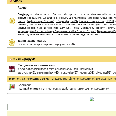
Архив
Архив
Подфорумы:
Форум игры : Пираты. На странных волнах
,
Умереть в Иерусал
форум
,
Город Бога
,
Общий новичковый
,
Школа Игрока
,
Маневры
,
Общение
,
М
Эпоха
,
Клубная игра "Сенат"
,
Общий форум ИБ
,
Балы и Танцклассы
,
ПРИ Од
Походы
,
William Shakespeare's Verona
,
Мистика
,
Мастерская группа "Эльфы Б
Моделирования МФТИ
,
Фронтир: джунгли, наука, медицина
,
Новости и стать
внутриклубной игры по Миру Вархаммера 40К "Шепот Стужи"
,
Вархаммер 40
Возвращение Короля
,
Школа Злословия
,
Хоббит: туда и обратно
Технический форум
Обсуждение вопросов работы форума и сайта
Жизнь форума
Сегодняшние именинники
7
пользователей празднуют сегодня свой день рождения
saruyoshi
(
46
),
stroimaterialyt
(
43
),
cosuvebe
(
57
),
qugaru
(
31
),
dixocaw
(
51
),
qo
1650 чел. за последние 15 минут
(
1650
гостей,
0
пользователей и
0
скрытых по
Googlebot
Полный список по:
Последним действиям
,
Именам пользователей