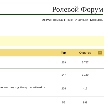
Ролевой Форум
Форум :
Помощь
|
Поиск
|
Участники
|
Календарь
Тем
Ответов
289
5,737
147
1,130
ников и тому подобному. Не забывайте
224
413
55
999