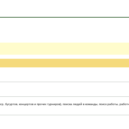
р, бугуртов, концертов и прочих турниров), поиска людей в команды, поиск работы, работ