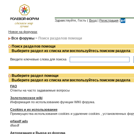
Здравствуйте, Гость (
Вход
|
Регистрация
)
Новое на форумах
Все форумы
> Поиск разделов помощи
Поиск разделов помощи
Выберите раздел из списка или воспользуйтесь поиском раздела
Введите ключевые слова для поиска
Выберите раздел помощи
Выберите раздел из списка или воспользуйтесь поиском раздела
FAQ
Ответы на часто задаваемые вопросы
Золотолесское wiki
Информация по использованию функции WIKI форума.
Cookies и их использование
Преимущества использования cookies и удаление cookies , установленных фо
erfasdf ads
dfasdf
Авторизация и Выход из форума