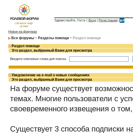
Здравствуйте, Гость (
Вход
|
Регистрация
)
Новое на форумах
Все форумы
>
Разделы помощи
> Раздел помощи
Раздел помощи
Это раздел, выбранный Вами для просмотра
Введите ключевые слова для поиска
Уведомление на e-mail о новых сообщениях
Это раздел, выбранный Вами для просмотра
На форуме существует возможнос
темах. Многие пользователи с ус
своевременного извещения о том,
Существует 3 способа подписки н