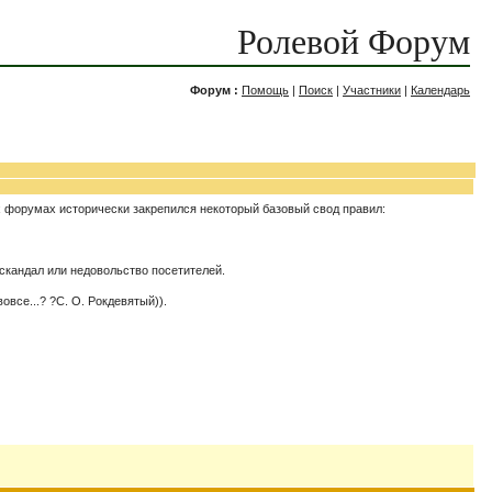
Ролевой Форум
Форум :
Помощь
|
Поиск
|
Участники
|
Календарь
х форумах исторически закрепился некоторый базовый свод правил:
 скандал или недовольство посетителей.
все...? ?С. О. Рокдевятый)).