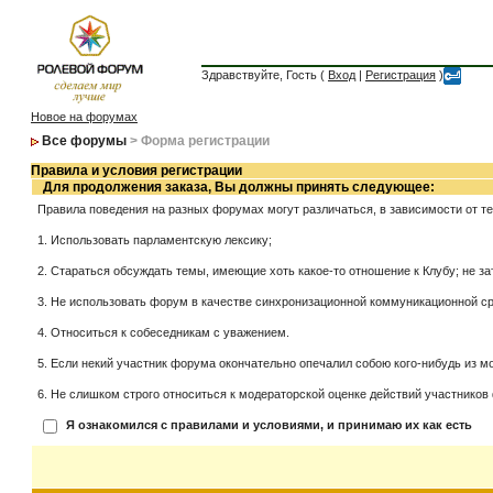
Здравствуйте, Гость (
Вход
|
Регистрация
)
Новое на форумах
Все форумы
> Форма регистрации
Правила и условия регистрации
Для продолжения заказа, Вы должны принять следующее:
Правила поведения на разных форумах могут различаться, в зависимости от т
1. Использовать парламентскую лексику;
2. Стараться обсуждать темы, имеющие хоть какое-то отношение к Клубу; не за
3. Не использовать форум в качестве синхронизационной коммуникационной сред
4. Относиться к собеседникам с уважением.
5. Если некий участник форума окончательно опечалил собою кого-нибудь из мо
6. Не слишком строго относиться к модераторской оценке действий участников 
Я ознакомился с правилами и условиями, и принимаю их как есть