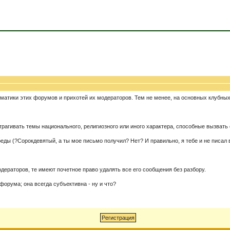
ематики этих форумов и прихотей их модераторов. Тем не менее, на основных клубны
трагивать темы национального, религиозного или иного характера, способные вызвать
ы (?Сорокдевятый, а ты мое письмо получил? Нет? И правильно, я тебе и не писал во
дераторов, те имеют почетное право удалять все его сообщения без разбору.
форума; она всегда субъективна - ну и что?