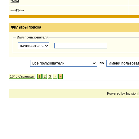
*Kisa
-=>13<=-
Фильтры поиска
Имя пользователя
по
1645 Страницы
1
2
3
>
»
Powered by
Invision