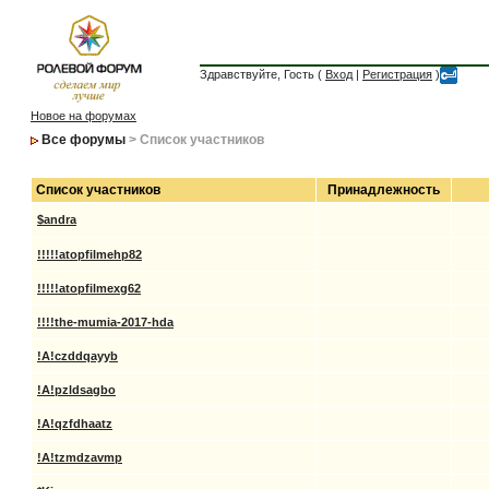
Здравствуйте, Гость (
Вход
|
Регистрация
)
Новое на форумах
Все форумы
> Список участников
Список участников
Принадлежность
$andra
!!!!!atopfilmehp82
!!!!!atopfilmexg62
!!!!the-mumia-2017-hda
!A!czddqayyb
!A!pzldsagbo
!A!qzfdhaatz
!A!tzmdzavmp