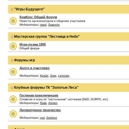
"Игры Будущего"
КомКон: Общий форум
Новости организаторов и общение участников
Модераторы:
marti
,
Львенок
Мастерская группа "Лестница в Небо"
Игра-поэма 1905
Общий форум
Форумы игр
Долго и счастливо
Модераторы:
Крайк
,
Sare
,
Lenoran
Клубные форумы ТК "Золотые Леса"
Гостиная приключенцев
Словески и игры по "настольным" системам (D&D, GURPS, etc).
Модераторы:
Raila
,
therien
Литературное творчество
Модераторы:
yuri
,
Zmeisss