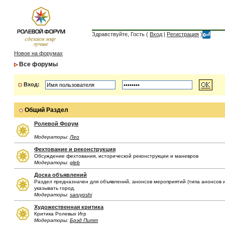
Здравствуйте, Гость (
Вход
|
Регистрация
)
Новое на форумах
Все форумы
Вход:
Общий Раздел
Ролевой Форум
Модераторы:
Лео
Фехтование и реконструкция
Обсуждение фехтования, исторической реконструкции и маневров
Модераторы:
gleb
Доска объявлений
Раздел предназначен для объявлений, анонсов мероприятий (типа анонсов иг
указывать город.
Модераторы:
saruyoshi
Художественная критика
Критика Ролевых Игр
Модераторы:
Брэд Питт