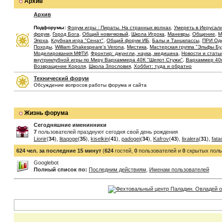
Архив
Архив
Подфорумы:
Форум игры : Пираты. На странных волнах
,
Умереть в Иерусал
форум
,
Город Бога
,
Общий новичковый
,
Школа Игрока
,
Маневры
,
Общение
,
М
Эпоха
,
Клубная игра "Сенат"
,
Общий форум ИБ
,
Балы и Танцклассы
,
ПРИ Од
Походы
,
William Shakespeare's Verona
,
Мистика
,
Мастерская группа "Эльфы Б
Моделирования МФТИ
,
Фронтир: джунгли, наука, медицина
,
Новости и стать
внутриклубной игры по Миру Вархаммера 40К "Шепот Стужи"
,
Вархаммер 40
Возвращение Короля
,
Школа Злословия
,
Хоббит: туда и обратно
Технический форум
Обсуждение вопросов работы форума и сайта
Жизнь форума
Сегодняшние именинники
7
пользователей празднуют сегодня свой день рождения
Lionir
(
34
),
litaqoge
(
35
),
kiselkin
(
41
),
padogej
(
34
),
Kafrov
(
43
),
lixalera
(
31
),
fata
624 чел. за последние 15 минут
(
624
гостей,
0
пользователей и
0
скрытых поль
Googlebot
Полный список по:
Последним действиям
,
Именам пользователей