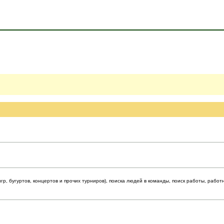
р, бугуртов, концертов и прочих турниров), поиска людей в команды, поиск работы, работ