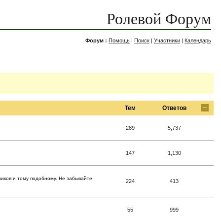
Ролевой Форум
Форум :
Помощь
|
Поиск
|
Участники
|
Календарь
Тем
Ответов
289
5,737
147
1,130
ников и тому подобному. Не забывайте
224
413
55
999