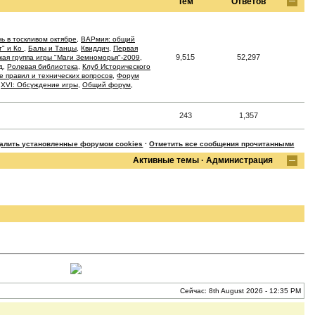
Тем
Ответов
ь в тоскливом октябре
,
ВАРмия: общий
т" и Ко
,
Балы и Танцы
,
Квиддич
,
Первая
9,515
52,297
кая группа игры "Маги Земноморья"-2009
,
д
,
Ролевая библиотека
,
Клуб Исторического
 правил и технических вопросов
,
Форум
,
XVI: Обсуждение игры
,
Общий форум
,
243
1,357
далить установленные форумом cookies
·
Отметить все сообщения прочитанными
Активные темы
·
Администрация
Сейчас: 8th August 2026 - 12:35 PM