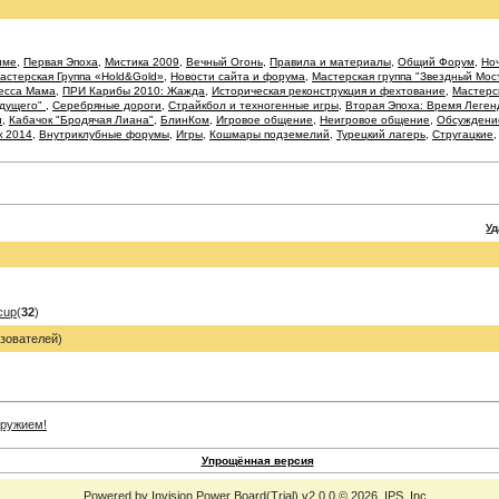
име
,
Первая Эпоха
,
Мистика 2009
,
Вечный Огонь
,
Правила и материалы
,
Общий Форум
,
Ноч
астерская Группа «Hold&Gold»
,
Новости сайта и форума
,
Мастерская группа "Звездный Мос
есса Мама
,
ПРИ Карибы 2010: Жажда
,
Историческая реконструкция и фехтование
,
Мастерс
удущего"
,
Серебряные дороги
,
Страйкбол и техногенные игры
,
Вторая Эпоха: Время Леген
и
,
Кабачок "Бродячая Лиана"
,
БлинКом
,
Игровое общение
,
Неигровое общение
,
Обсуждение
к 2014
,
Внутриклубные форумы
,
Игры
,
Кошмары подземелий
,
Турецкий лагерь
,
Стругацкие
У
cup
(
32
)
зователей)
Упрощённая версия
Powered by
Invision Power Board
(Trial) v2.0.0 © 2026
IPS, Inc.