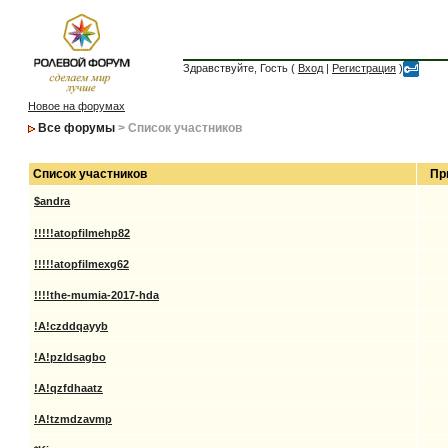
Здравствуйте, Гость (
Вход
|
Регистрация
)
Новое на форумах
Все форумы
> Список участников
Список участников
Пр
$andra
!!!!!atopfilmehp82
!!!!!atopfilmexg62
!!!!the-mumia-2017-hda
!A!czddqayyb
!A!pzldsagbo
!A!qzfdhaatz
!A!tzmdzavmp