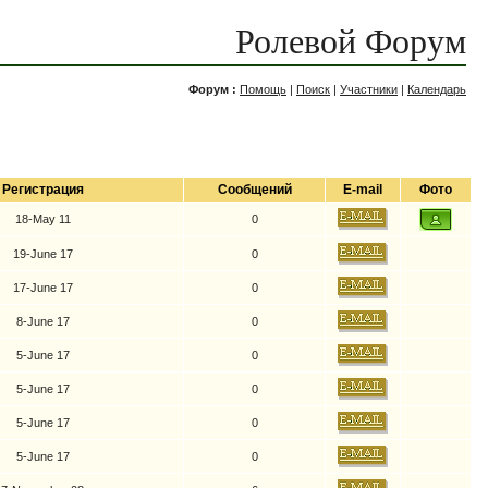
Ролевой Форум
Форум :
Помощь
|
Поиск
|
Участники
|
Календарь
Регистрация
Сообщений
E-mail
Фото
18-May 11
0
19-June 17
0
17-June 17
0
8-June 17
0
5-June 17
0
5-June 17
0
5-June 17
0
5-June 17
0