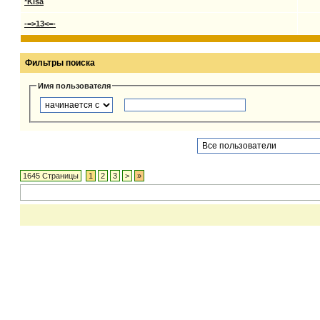
*Kisa
-=>13<=-
Фильтры поиска
Имя пользователя
1645 Страницы
1
2
3
>
»