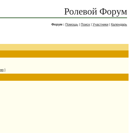
Ролевой Форум
Форум :
Помощь
|
Поиск
|
Участники
|
Календарь
нию
]