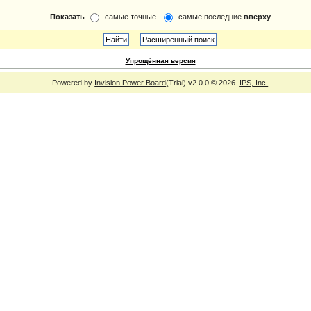
Показать
самые точные
самые последние
вверху
Упрощённая версия
Powered by
Invision Power Board
(Trial) v2.0.0 © 2026
IPS, Inc.