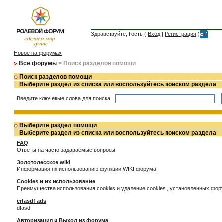
Здравствуйте, Гость (
Вход
|
Регистрация
)
Новое на форумах
Все форумы
> Поиск разделов помощи
Поиск разделов помощи
Выберите раздел из списка или воспользуйтесь поиском раздела
Введите ключевые слова для поиска
Выберите раздел помощи
Выберите раздел из списка или воспользуйтесь поиском раздела
FAQ
Ответы на часто задаваемые вопросы
Золотолесское wiki
Информация по использованию функции WIKI форума.
Cookies и их использование
Преимущества использования cookies и удаление cookies , установленных фо
erfasdf ads
dfasdf
Авторизация и Выход из форума