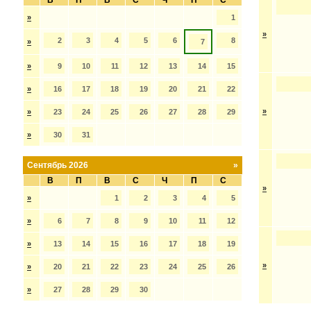
В
П
В
С
Ч
П
С
»
1
»
2
3
4
5
6
8
»
7
»
9
10
11
12
13
14
15
»
16
17
18
19
20
21
22
»
»
23
24
25
26
27
28
29
»
30
31
Сентябрь 2026
»
В
П
В
С
Ч
П
С
»
»
1
2
3
4
5
»
6
7
8
9
10
11
12
»
13
14
15
16
17
18
19
»
»
20
21
22
23
24
25
26
»
27
28
29
30