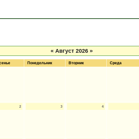
«
Август 2026
»
сенье
Понедельник
Вторник
Среда
2
3
4