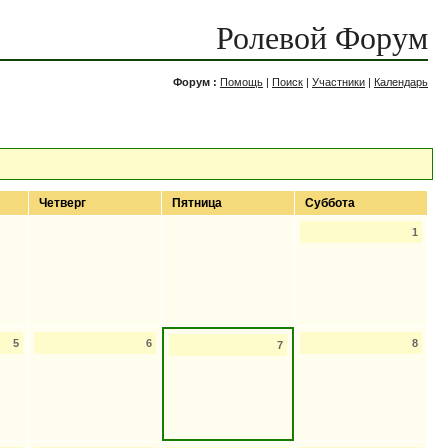
Ролевой Форум
Форум :
Помощь
|
Поиск
|
Участники
|
Календарь
Четверг
Пятница
Суббота
1
5
6
8
7