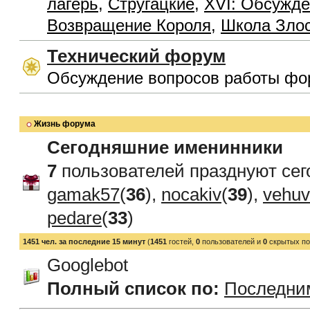
лагерь
,
Стругацкие
,
XVI: Обсужде
Возвращение Короля
,
Школа Зло
Технический форум
Обсуждение вопросов работы фо
Жизнь форума
Сегодняшние именинники
7
пользователей празднуют сег
gamak57
(
36
),
nocakiv
(
39
),
vehu
pedare
(
33
)
1451 чел. за последние 15 минут
(
1451
гостей,
0
пользователей и
0
скрытых по
Googlebot
Полный список по:
Последни