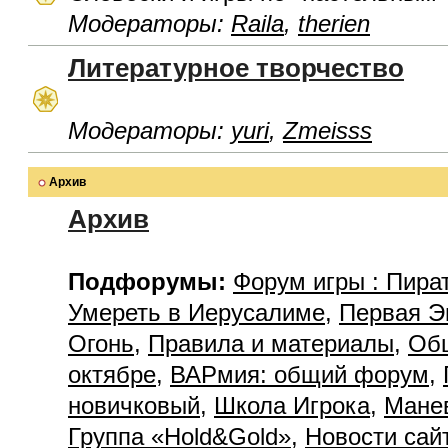
Модераторы:
Raila
,
therien
Литературное творчество
Модераторы:
yuri
,
Zmeisss
Архив
Архив
Подфорумы:
Форум игры : Пира
Умереть в Иерусалиме
,
Первая Э
Огонь
,
Правила и материалы
,
Об
октябре
,
ВАРмия: общий форум
,
новичковый
,
Школа Игрока
,
Мане
Группа «Hold&Gold»
,
Новости сай