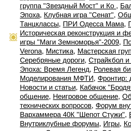
группа "Звездный Мост" и Ко
,
Ба
Эпоха
,
Клубная игра "Сенат"
,
Общ
Танцклассы
,
ПРИ Одесса Мама
,
Историческая реконструкция и ф
игры "Маги Земноморья"-2009
,
П
Verona
,
Мистика
,
Мастерская гру
Серебряные дороги
,
Страйкбол и
Эпоха: Время Легенд
,
Ролевая би
Моделирования МФТИ
,
Фронтир: 
Новости и статьи
,
Кабачок "Бродя
общение
,
Неигровое общение
,
Об
технических вопросов
,
Форум вну
Вархаммера 40К "Шепот Стужи"
,
Внутриклубные форумы
,
Игры
,
К