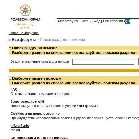
Здравствуйте, Гость (
Вход
|
Регистрация
)
Новое на форумах
Все форумы
> Поиск разделов помощи
Поиск разделов помощи
Выберите раздел из списка или воспользуйтесь поиском раздела
Введите ключевые слова для поиска
Выберите раздел помощи
Выберите раздел из списка или воспользуйтесь поиском раздела
FAQ
Ответы на часто задаваемые вопросы
Золотолесское wiki
Информация по использованию функции WIKI форума.
Cookies и их использование
Преимущества использования cookies и удаление cookies , установленных фо
erfasdf ads
dfasdf
Авторизация и Выход из форума