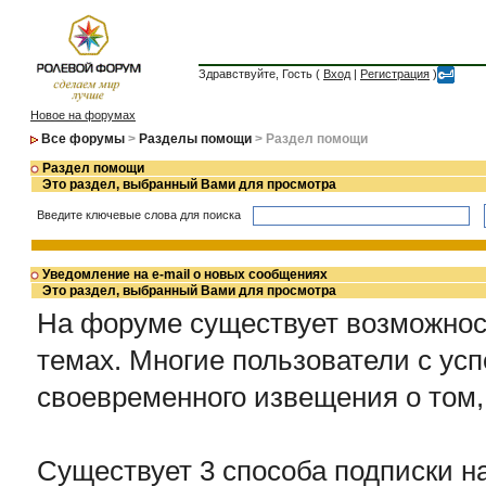
Здравствуйте, Гость (
Вход
|
Регистрация
)
Новое на форумах
Все форумы
>
Разделы помощи
> Раздел помощи
Раздел помощи
Это раздел, выбранный Вами для просмотра
Введите ключевые слова для поиска
Уведомление на e-mail о новых сообщениях
Это раздел, выбранный Вами для просмотра
На форуме существует возможнос
темах. Многие пользователи с ус
своевременного извещения о том,
Существует 3 способа подписки н