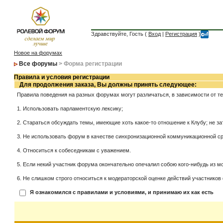
Здравствуйте, Гость (
Вход
|
Регистрация
)
Новое на форумах
Все форумы
> Форма регистрации
Правила и условия регистрации
Для продолжения заказа, Вы должны принять следующее:
Правила поведения на разных форумах могут различаться, в зависимости от т
1. Использовать парламентскую лексику;
2. Стараться обсуждать темы, имеющие хоть какое-то отношение к Клубу; не за
3. Не использовать форум в качестве синхронизационной коммуникационной сред
4. Относиться к собеседникам с уважением.
5. Если некий участник форума окончательно опечалил собою кого-нибудь из мо
6. Не слишком строго относиться к модераторской оценке действий участников 
Я ознакомился с правилами и условиями, и принимаю их как есть