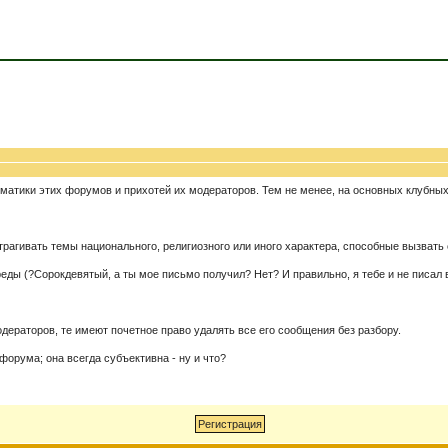
ематики этих форумов и прихотей их модераторов. Тем не менее, на основных клубны
трагивать темы национального, религиозного или иного характера, способные вызвать
ы (?Сорокдевятый, а ты мое письмо получил? Нет? И правильно, я тебе и не писал во
дераторов, те имеют почетное право удалять все его сообщения без разбору.
форума; она всегда субъективна - ну и что?