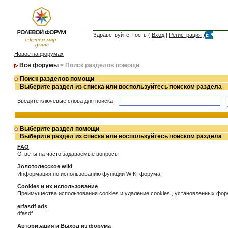
Здравствуйте, Гость (
Вход
|
Регистрация
)
Новое на форумах
Все форумы
> Поиск разделов помощи
Поиск разделов помощи
Выберите раздел из списка или воспользуйтесь поиском раздела
Введите ключевые слова для поиска
Выберите раздел помощи
Выберите раздел из списка или воспользуйтесь поиском раздела
FAQ
Ответы на часто задаваемые вопросы
Золотолесское wiki
Информация по использованию функции WIKI форума.
Cookies и их использование
Преимущества использования cookies и удаление cookies , установленных фо
erfasdf ads
dfasdf
Авторизация и Выход из форума