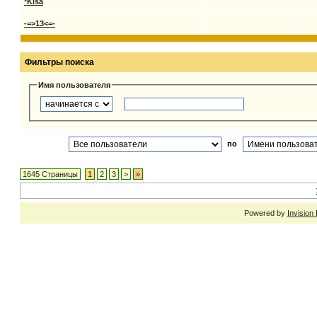
*Kisa
-=>13<=-
Фильтры поиска
Имя пользователя
по
1645 Страницы
1
2
3
>
»
Powered by
Invision