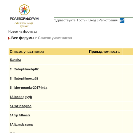
Здравствуйте, Гость (
Вход
|
Регистрация
)
Новое на форумах
Все форумы
> Список участников
Список участников
Принадлежность
$andra
!!!!!atopfilmehp82
!!!!!atopfilmexg62
!!!!the-mumia-2017-hda
!A!czddqayyb
!A!pzldsagbo
!A!qzfdhaatz
!A!tzmdzavmp